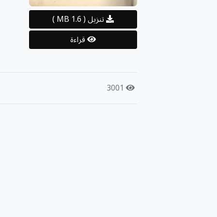
تنزيل
( 1.6 MB )
قراءة
3001