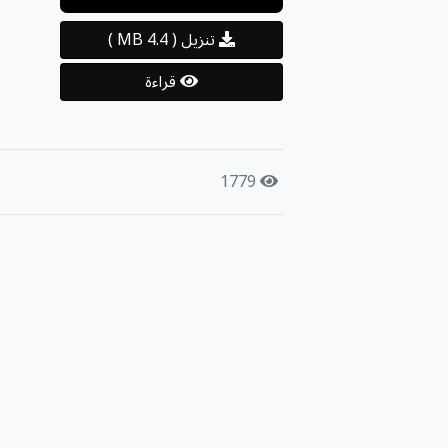
تنزيل
( 4.4 MB )
قراءة
1779