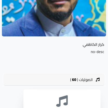
كرار الكاظمي
no-desc
الصوتيات
(
60
)