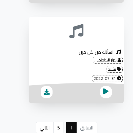
اسألك من كل حين
كرار الكاظمي
نشيد
2022-07-31
...
السابق
1
5
التالي